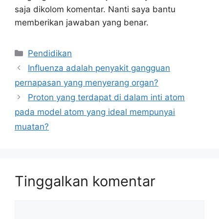
saja dikolom komentar. Nanti saya bantu
memberikan jawaban yang benar.
Kategori
Pendidikan
Influenza adalah penyakit gangguan
pernapasan yang menyerang organ?
Proton yang terdapat di dalam inti atom
pada model atom yang ideal mempunyai
muatan?
Tinggalkan komentar
Komentar