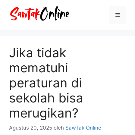
Langsung
ke
Menu
isi
Jika tidak
mematuhi
peraturan di
sekolah bisa
merugikan?
Agustus 20, 2025
oleh
SawTak Online