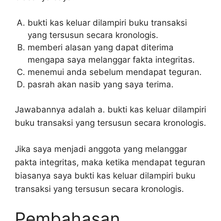
bukti kas keluar dilampiri buku transaksi
yang tersusun secara kronologis.
memberi alasan yang dapat diterima
mengapa saya melanggar fakta integritas.
menemui anda sebelum mendapat teguran.
pasrah akan nasib yang saya terima.
Jawabannya adalah a. bukti kas keluar dilampiri
buku transaksi yang tersusun secara kronologis.
Jika saya menjadi anggota yang melanggar
pakta integritas, maka ketika mendapat teguran
biasanya saya bukti kas keluar dilampiri buku
transaksi yang tersusun secara kronologis.
Pembahasan