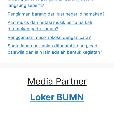
langsung seperti?
Pengiriman barang dari luar negeri dinamakan?
Alat musik dan notasi musik pertama kali
ditemukan pada zaman?
Penggunaan musik rokoko dengan cara?
Suatu lahan pertanian ditanami jagung, padi,
palawija dan lain lain adalah bentuk kegiatan?
Media Partner
Loker BUMN