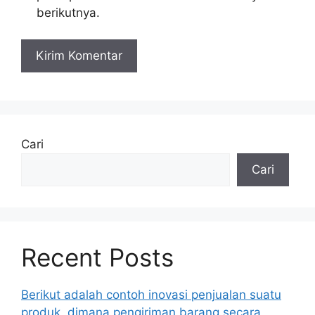
berikutnya.
Cari
Cari
Recent Posts
Berikut adalah contoh inovasi penjualan suatu
produk, dimana pengiriman barang secara