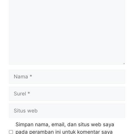
Komentar
Nama
Surel
Situs
web
Simpan nama, email, dan situs web saya
pada peramban ini untuk komentar saya