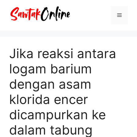
Langsung
ke
Menu
isi
Jika reaksi antara
logam barium
dengan asam
klorida encer
dicampurkan ke
dalam tabung