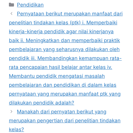
Kategori
Pendidikan
Pernyataan berikut merupakan manfaat dari
penelitian tindakan kelas (ptk) i. Memperbaiki
kinerja-kinerja pendidik agar nilai kinerjanya
baik ii. Meningkatkan dan memperbaiki praktik
pembelajaran yang seharusnya dilakukan oleh
pendidik iii. Membandingkan kemampuan rata-
rata pencapaian hasil belajar antar kelas iv.
Membantu pendidik mengatasi masalah
pembelajaran dan pendidikan di dalam kelas
pernyataan yang merupakan manfaat ptk yang
dilakukan pendidik adalah?
Manakah dari pernyatan berikut yang
merupakan pengertian dari penelitian tindakan
kelas?