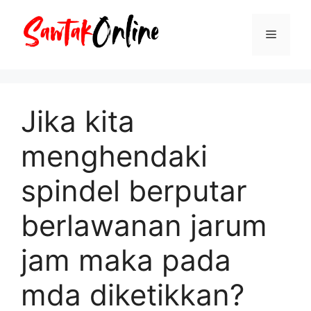
Langsung
ke
Menu
isi
Jika kita
menghendaki
spindel berputar
berlawanan jarum
jam maka pada
mda diketikkan?