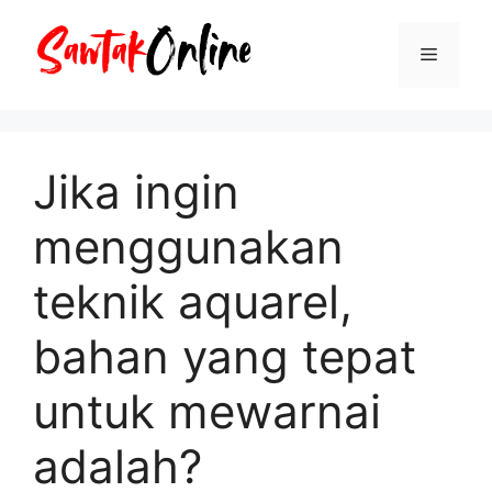
Langsung
ke
Menu
isi
Jika ingin
menggunakan
teknik aquarel,
bahan yang tepat
untuk mewarnai
adalah?