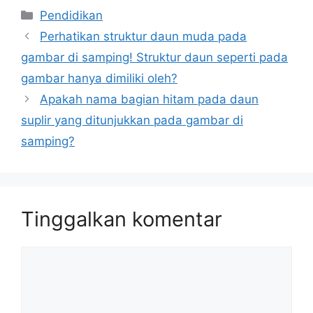
Kategori
Pendidikan
Perhatikan struktur daun muda pada
gambar di samping! Struktur daun seperti pada
gambar hanya dimiliki oleh?
Apakah nama bagian hitam pada daun
suplir yang ditunjukkan pada gambar di
samping?
Tinggalkan komentar
Komentar