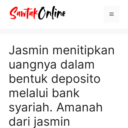
Langsung
ke
Menu
isi
Jasmin menitipkan
uangnya dalam
bentuk deposito
melalui bank
syariah. Amanah
dari jasmin