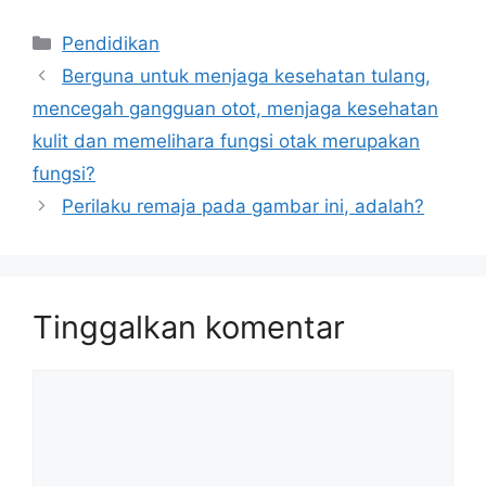
Kategori
Pendidikan
Berguna untuk menjaga kesehatan tulang,
mencegah gangguan otot, menjaga kesehatan
kulit dan memelihara fungsi otak merupakan
fungsi?
Perilaku remaja pada gambar ini, adalah?
Tinggalkan komentar
Komentar