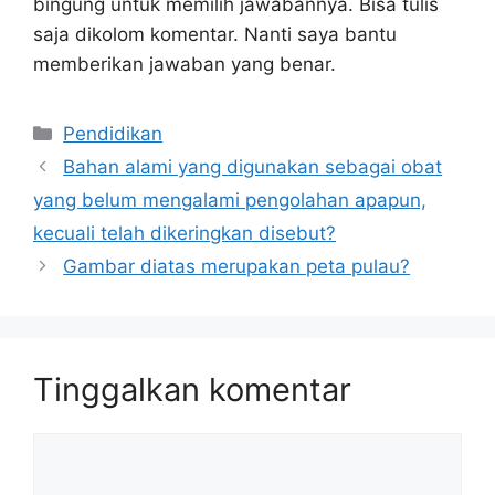
bingung untuk memilih jawabannya. Bisa tulis
saja dikolom komentar. Nanti saya bantu
memberikan jawaban yang benar.
Kategori
Pendidikan
Bahan alami yang digunakan sebagai obat
yang belum mengalami pengolahan apapun,
kecuali telah dikeringkan disebut?
Gambar diatas merupakan peta pulau?
Tinggalkan komentar
Komentar