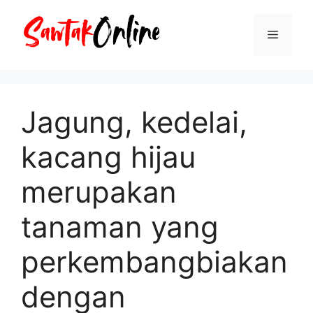
Langsung
ke
Menu
isi
Jagung, kedelai,
kacang hijau
merupakan
tanaman yang
perkembangbiakan
dengan