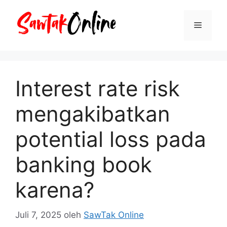
Langsung
ke
Menu
isi
Interest rate risk
mengakibatkan
potential loss pada
banking book
karena?
Juli 7, 2025
oleh
SawTak Online