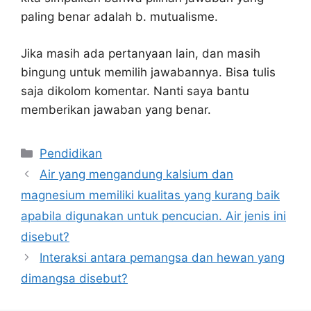
paling benar adalah b. mutualisme.
Jika masih ada pertanyaan lain, dan masih
bingung untuk memilih jawabannya. Bisa tulis
saja dikolom komentar. Nanti saya bantu
memberikan jawaban yang benar.
Kategori
Pendidikan
Air yang mengandung kalsium dan
magnesium memiliki kualitas yang kurang baik
apabila digunakan untuk pencucian. Air jenis ini
disebut?
Interaksi antara pemangsa dan hewan yang
dimangsa disebut?