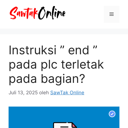
Langsung
ke
Menu
isi
Instruksi ” end ”
pada plc terletak
pada bagian?
Juli 13, 2025
oleh
SawTak Online