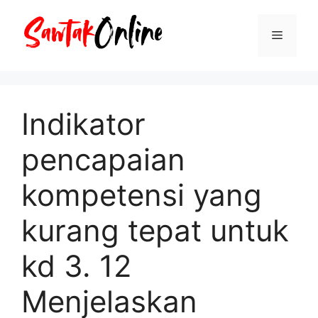
Langsung
ke
Menu
isi
Indikator
pencapaian
kompetensi yang
kurang tepat untuk
kd 3. 12
Menjelaskan