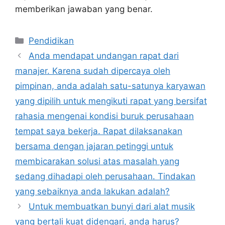
memberikan jawaban yang benar.
Kategori
Pendidikan
Anda mendapat undangan rapat dari
manajer. Karena sudah dipercaya oleh
pimpinan, anda adalah satu-satunya karyawan
yang dipilih untuk mengikuti rapat yang bersifat
rahasia mengenai kondisi buruk perusahaan
tempat saya bekerja. Rapat dilaksanakan
bersama dengan jajaran petinggi untuk
membicarakan solusi atas masalah yang
sedang dihadapi oleh perusahaan. Tindakan
yang sebaiknya anda lakukan adalah?
Untuk membuatkan bunyi dari alat musik
yang bertali kuat didengari, anda harus?