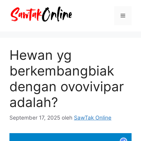
Langsung
ke
Menu
isi
Hewan yg
berkembangbiak
dengan ovovivipar
adalah?
September 17, 2025
oleh
SawTak Online