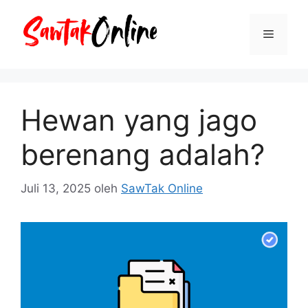
Langsung
ke
Menu
isi
Hewan yang jago
berenang adalah?
Juli 13, 2025
oleh
SawTak Online