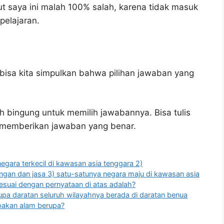
 saya ini malah 100% salah, karena tidak masuk
elajaran.
bisa kita simpulkan bahwa pilihan jawaban yang
h bingung untuk memilih jawabannya. Bisa tulis
u memberikan jawaban yang benar.
egara terkecil di kawasan asia tenggara 2)
an dan jasa 3) satu-satunya negara maju di kawasan asia
esuai dengan pernyataan di atas adalah?
pa daratan seluruh wilayahnya berada di daratan benua
mpakan alam berupa?