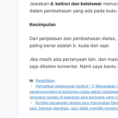
Jawaban
d. kelinci dan kelelawar
menurut
dalam pembahasan yang ada pada buku p
Kesimpulan
Dari penjelasan dan pembahasan diatas, 
paling benar adalah b. kuda dan sapi.
Jika masih ada pertanyaan lain, dan masi
saja dikolom komentar. Nanti saya bant
Kategori
Pendidikan
Perhatikan keterangan berikut ! 1) Merupakan n
perekonomiannya bertumpu pada sektor perdagang
tenggara negara di kawasan asia tenggara yang s
Kondisi keruangan negara laos merupakan beru
asia. Dengan demikian, laos tidak memiliki kena