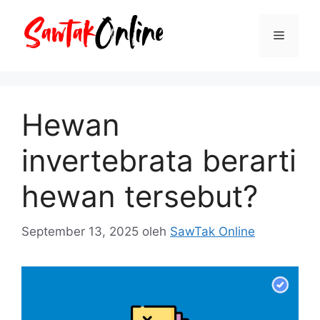
Langsung
ke
Menu
isi
Hewan
invertebrata berarti
hewan tersebut?
September 13, 2025
oleh
SawTak Online