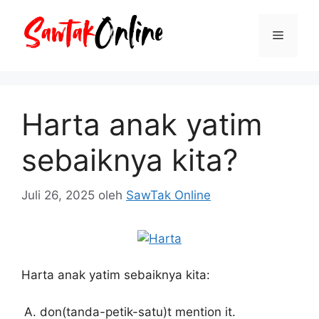
Langsung
ke
Menu
isi
Harta anak yatim
sebaiknya kita?
Juli 26, 2025
oleh
SawTak Online
Harta anak yatim sebaiknya kita:
don(tanda-petik-satu)t mention it.