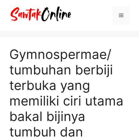
Langsung
ke
Menu
isi
Gymnospermae/
tumbuhan berbiji
terbuka yang
memiliki ciri utama
bakal bijinya
tumbuh dan