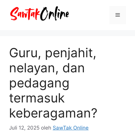
Langsung
ke
Menu
isi
Guru, penjahit,
nelayan, dan
pedagang
termasuk
keberagaman?
Juli 12, 2025
oleh
SawTak Online