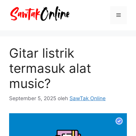
Langsung
ke
Menu
isi
Gitar listrik
termasuk alat
music?
September 5, 2025
oleh
SawTak Online