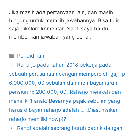
Jika masih ada pertanyaan lain, dan masih
bingung untuk memilih jawabannya. Bisa tulis
saja dikolom komentar. Nanti saya bantu
memberikan jawaban yang benar.
Kategori
Pendidikan
Raharjo pada tahun 2018 bekerja pada
sebuah perusahaan dengan memperoleh gaji rp
6.000.000, 00 sebulan dan membayar iuran
pensiun rp 200.000, 00. Raharjo menikah dan
memiliki 1 anak. Besarnya pajak sebulan yang
harus dibayar raharjo adalah … (Diasumsikan
raharjo memiliki npwp)?
Randi adalah seorang buruh pabrik dengan