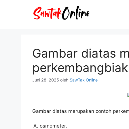
Langsung
ke
isi
Gambar diatas 
perkembangbiak
Juni 28, 2025
oleh
SawTak Online
Gambar diatas merupakan contoh perke
osmometer.