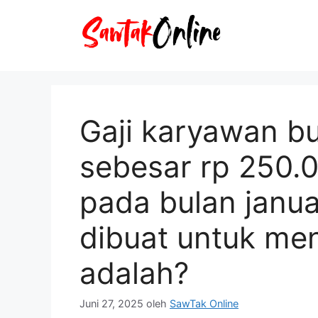
Langsung
ke
isi
Gaji karyawan b
sebesar rp 250.0
pada bulan janua
dibuat untuk men
adalah?
Juni 27, 2025
oleh
SawTak Online