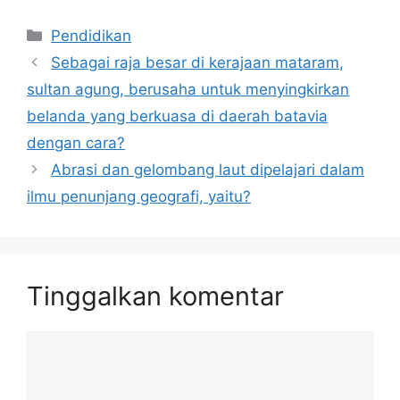
Kategori
Pendidikan
Sebagai raja besar di kerajaan mataram,
sultan agung, berusaha untuk menyingkirkan
belanda yang berkuasa di daerah batavia
dengan cara?
Abrasi dan gelombang laut dipelajari dalam
ilmu penunjang geografi, yaitu?
Tinggalkan komentar
Komentar