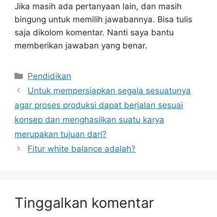
Jika masih ada pertanyaan lain, dan masih
bingung untuk memilih jawabannya. Bisa tulis
saja dikolom komentar. Nanti saya bantu
memberikan jawaban yang benar.
Kategori
Pendidikan
Untuk mempersiapkan segala sesuatunya
agar proses produksi dapat berjalan sesuai
konsep dan menghasilkan suatu karya
merupakan tujuan dari?
Fitur white balance adalah?
Tinggalkan komentar