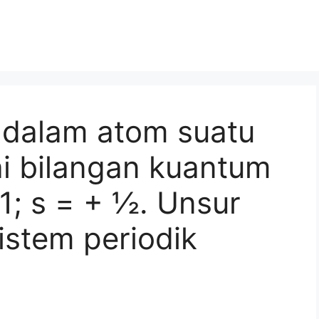
r dalam atom suatu
i bilangan kuantum
-1; s = + ½. Unsur
istem periodik