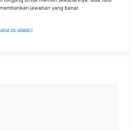
h bingung untuk memilih jawabannya. Bisa tulis
u memberikan jawaban yang benar.
tput plc adalah?