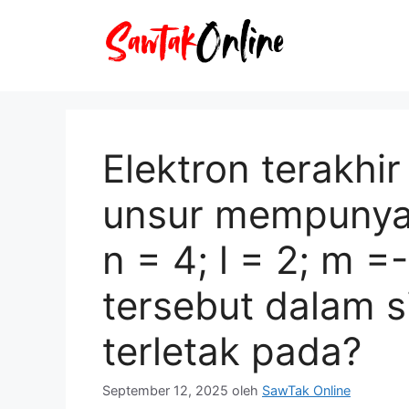
Langsung
ke
isi
Elektron terakhi
unsur mempunya
n = 4; l = 2; m =
tersebut dalam s
terletak pada?
September 12, 2025
oleh
SawTak Online