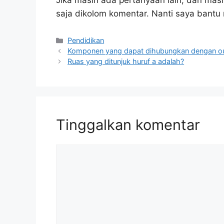
Jika masih ada pertanyaan lain, dan masi
saja dikolom komentar. Nanti saya bant
Kategori
Pendidikan
Komponen yang dapat dihubungkan dengan ou
Ruas yang ditunjuk huruf a adalah?
Tinggalkan komentar
Komentar