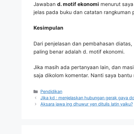
Jawaban
d. motif ekonomi
menurut saya 
jelas pada buku dan catatan rangkuman p
Kesimpulan
Dari penjelasan dan pembahasan diatas, 
paling benar adalah d. motif ekonomi.
Jika masih ada pertanyaan lain, dan masi
saja dikolom komentar. Nanti saya bant
Kategori
Pendidikan
Jika kd : menjelaskan hubungan gerak gaya d
Aksara jawa ing dhuwur yen ditulis latin yaiku?