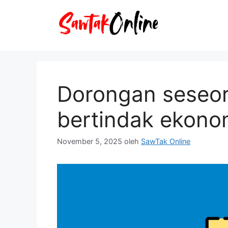
Langsung
ke
isi
Dorongan seseo
bertindak ekono
November 5, 2025
oleh
SawTak Online