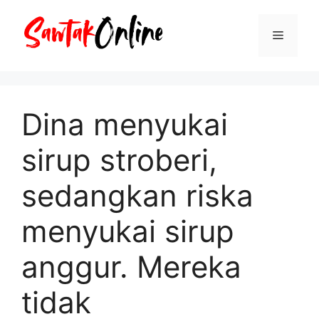
Langsung
ke
Menu
isi
Dina menyukai
sirup stroberi,
sedangkan riska
menyukai sirup
anggur. Mereka
tidak