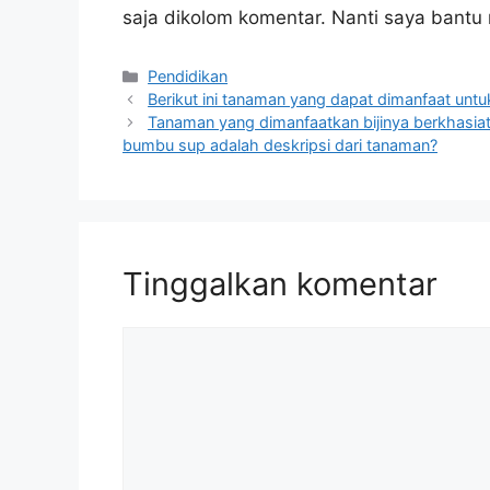
saja dikolom komentar. Nanti saya bant
Kategori
Pendidikan
Berikut ini tanaman yang dapat dimanfaat un
Tanaman yang dimanfaatkan bijinya berkhasi
bumbu sup adalah deskripsi dari tanaman?
Tinggalkan komentar
Komentar