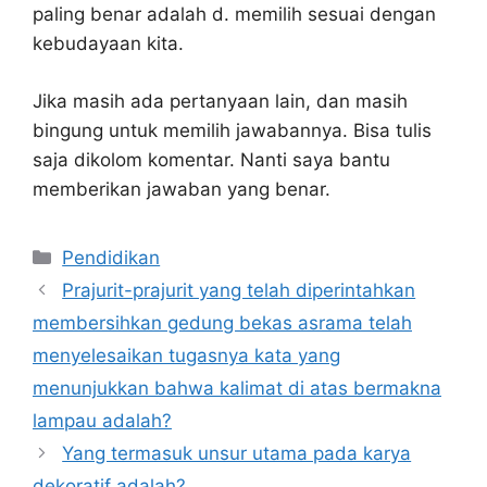
paling benar adalah d. memilih sesuai dengan
kebudayaan kita.
Jika masih ada pertanyaan lain, dan masih
bingung untuk memilih jawabannya. Bisa tulis
saja dikolom komentar. Nanti saya bantu
memberikan jawaban yang benar.
Kategori
Pendidikan
Prajurit-prajurit yang telah diperintahkan
membersihkan gedung bekas asrama telah
menyelesaikan tugasnya kata yang
menunjukkan bahwa kalimat di atas bermakna
lampau adalah?
Yang termasuk unsur utama pada karya
dekoratif adalah?