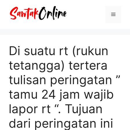
Langsung
ke
Menu
isi
Di suatu rt (rukun
tetangga) tertera
tulisan peringatan ”
tamu 24 jam wajib
lapor rt “. Tujuan
dari peringatan ini