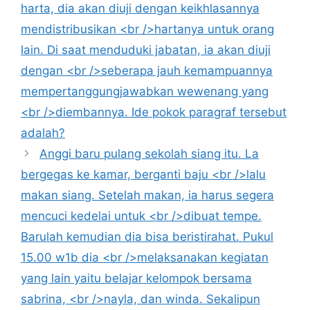
harta, dia akan diuji dengan keikhlasannya
mendistribusikan <br />hartanya untuk orang
lain. Di saat menduduki jabatan, ia akan diuji
dengan <br />seberapa jauh kemampuannya
mempertanggungjawabkan wewenang yang
<br />diembannya. Ide pokok paragraf tersebut
adalah?
Anggi baru pulang sekolah siang itu. La
bergegas ke kamar, berganti baju <br />lalu
makan siang. Setelah makan, ia harus segera
mencuci kedelai untuk <br />dibuat tempe.
Barulah kemudian dia bisa beristirahat. Pukul
15.00 w1b dia <br />melaksanakan kegiatan
yang lain yaitu belajar kelompok bersama
sabrina, <br />nayla, dan winda. Sekalipun