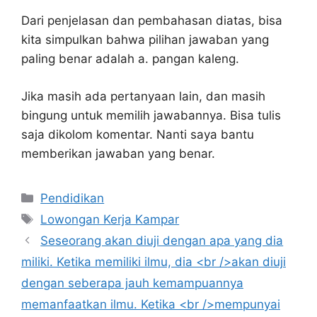
Dari penjelasan dan pembahasan diatas, bisa
kita simpulkan bahwa pilihan jawaban yang
paling benar adalah a. pangan kaleng.
Jika masih ada pertanyaan lain, dan masih
bingung untuk memilih jawabannya. Bisa tulis
saja dikolom komentar. Nanti saya bantu
memberikan jawaban yang benar.
Kategori
Pendidikan
Tag
Lowongan Kerja Kampar
Seseorang akan diuji dengan apa yang dia
miliki. Ketika memiliki ilmu, dia <br />akan diuji
dengan seberapa jauh kemampuannya
memanfaatkan ilmu. Ketika <br />mempunyai