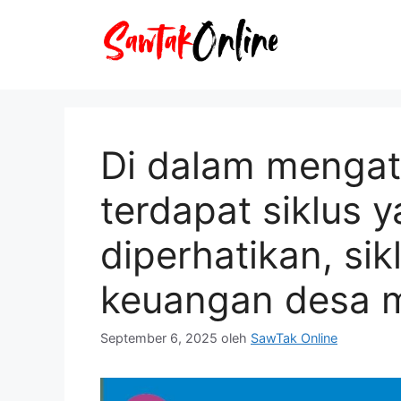
Langsung
ke
isi
Di dalam mengat
terdapat siklus 
diperhatikan, si
keuangan desa m
September 6, 2025
oleh
SawTak Online