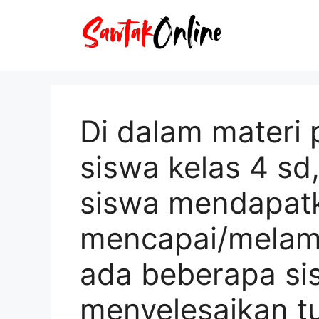
Langsung
ke
isi
Di dalam materi 
siswa kelas 4 sd
siswa mendapatk
mencapai/melamp
ada beberapa si
menyelesaikan tu