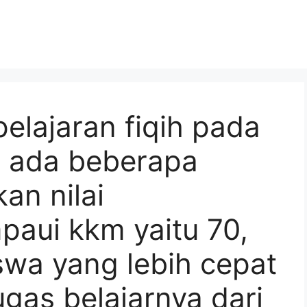
pelajaran fiqih pada
, ada beberapa
an nilai
aui kkm yaitu 70,
swa yang lebih cepat
gas belajarnya dari