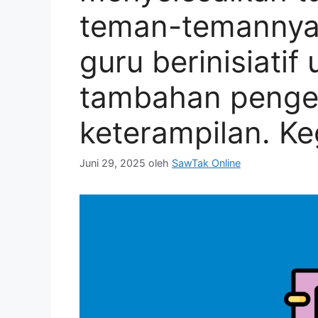
teman-temannya 
guru berinisiati
tambahan penge
keterampilan. Keg
Juni 29, 2025
oleh
SawTak Online