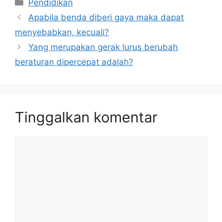
Kategori
Pendidikan
Apabila benda diberi gaya maka dapat
menyebabkan, kecuali?
Yang merupakan gerak lurus berubah
beraturan dipercepat adalah?
Tinggalkan komentar
Komentar