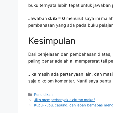
buku ternyata lebih tepat untuk jawaban 
Jawaban
d. ib = 0
menurut saya ini mala
pembahasan yang ada pada buku pelajar
Kesimpulan
Dari penjelasan dan pembahasan diatas, 
paling benar adalah a. mempererat tali p
Jika masih ada pertanyaan lain, dan masi
saja dikolom komentar. Nanti saya bant
Kategori
Pendidikan
Jika memperbanyak elektron maka?
Kupu-kupu, capung, dan lebah bernapas men