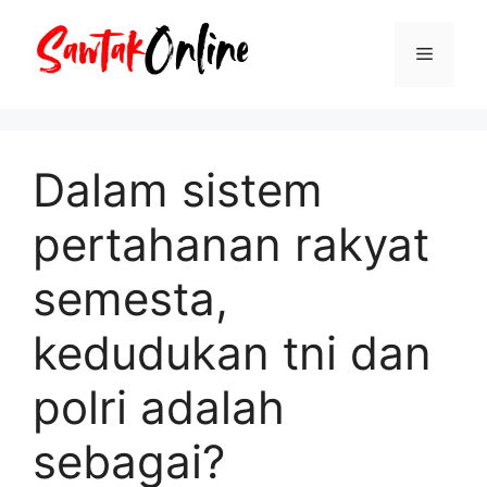
Langsung
ke
Menu
isi
Dalam sistem
pertahanan rakyat
semesta,
kedudukan tni dan
polri adalah
sebagai?