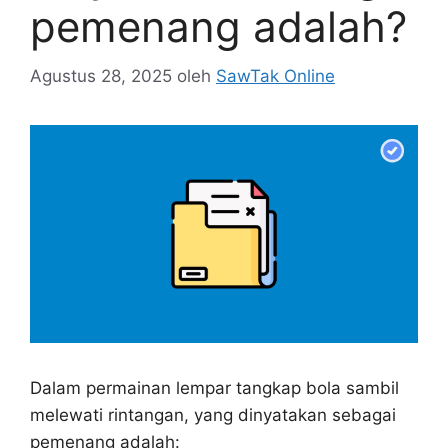
pemenang adalah?
Agustus 28, 2025
oleh
SawTak Online
Dalam permainan lempar tangkap bola sambil
melewati rintangan, yang dinyatakan sebagai
pemenang adalah: