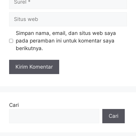
Situs
web
Simpan nama, email, dan situs web saya
pada peramban ini untuk komentar saya
berikutnya.
Cari
Cari