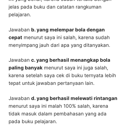
jelas pada buku dan catatan rangkuman
pelajaran.
Jawaban
b. yang melempar bola dengan
cepat
menurut saya ini salah, karena sudah
menyimpang jauh dari apa yang ditanyakan.
Jawaban
c. yang berhasil menangkap bola
paling banyak
menurut saya ini juga salah,
karena setelah saya cek di buku ternyata lebih
tepat untuk jawaban pertanyaan lain.
Jawaban
d. yang berhasil melewati rintangan
menurut saya ini malah 100% salah, karena
tidak masuk dalam pembahasan yang ada
pada buku pelajaran.