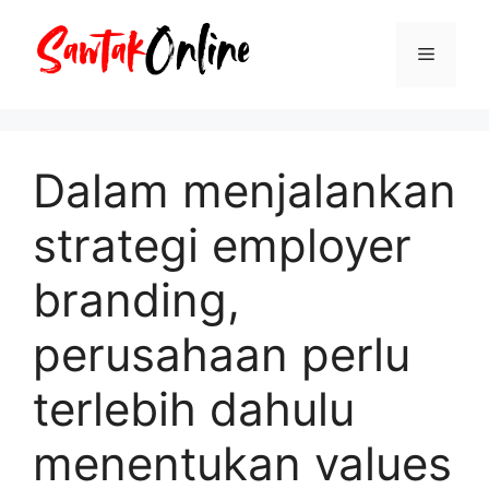
Langsung
ke
Menu
isi
Dalam menjalankan
strategi employer
branding,
perusahaan perlu
terlebih dahulu
menentukan values