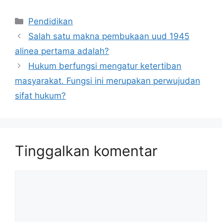
Kategori
Pendidikan
Salah satu makna pembukaan uud 1945
alinea pertama adalah?
Hukum berfungsi mengatur ketertiban
masyarakat. Fungsi ini merupakan perwujudan
sifat hukum?
Tinggalkan komentar
Komentar