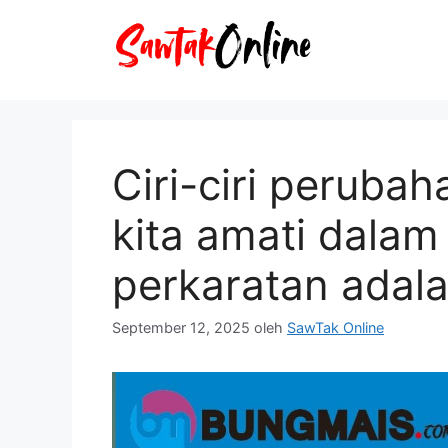
Langsung
ke
isi
Ciri-ciri peruba
kita amati dalam
perkaratan adal
September 12, 2025
oleh
SawTak Online