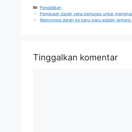
Kategori
Pendidikan
Pembuluh darah vena bertugas untuk mengha
Memompa darah ke paru-paru adalah jantung 
Tinggalkan komentar
Komentar