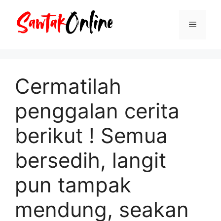
Langsung
ke
Menu
isi
Cermatilah
penggalan cerita
berikut ! Semua
bersedih, langit
pun tampak
mendung, seakan