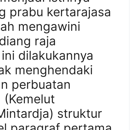
g prabu kertarajasa
lah mengawini
diang raja
 ini dilakukannya
idak menghendaki
n perbuatan
 (Kemelut
Mintardja) struktur
el paragraf pertama