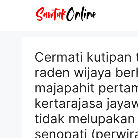
Langsung
ke
isi
Cermati kutipan 
raden wijaya ber
majapahit perta
kertarajasa jaya
tidak melupakan 
senopati (perwir