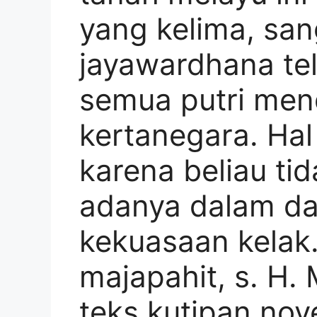
yang kelima, san
jayawardhana te
semua putri men
kertanegara. Hal
karena beliau t
adanya dalam da
kekuasaan kelak.
majapahit, s. H. 
teks kutipan nov