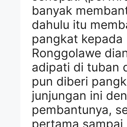
banyak membant
dahulu itu memb
pangkat kepada 
Ronggolawe dian
adipati di tuban 
pun diberi pangk
junjungan ini de
pembantunya, se
pertama sampai 