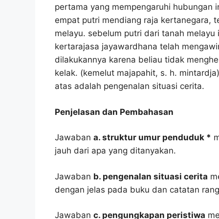
pertama yang mempengaruhi hubungan ini
empat putri mendiang raja kertanegara, t
melayu. sebelum putri dari tanah melayu i
kertarajasa jayawardhana telah mengawini
dilakukannya karena beliau tidak mengh
kelak. (kemelut majapahit, s. h. mintardja
atas adalah pengenalan situasi cerita.
Penjelasan dan Pembahasan
Jawaban
a. struktur umur penduduk *
m
jauh dari apa yang ditanyakan.
Jawaban
b. pengenalan situasi cerita
me
dengan jelas pada buku dan catatan ran
Jawaban
c. pengungkapan peristiwa
men