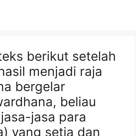
teks berikut setelah
hasil menjadi raja
ma bergelar
wardhana, beliau
jasa-jasa para
a) yang setia dan