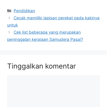
Kategori
Pendidikan
Cecak memiliki lapisan perekat pada kakinya
untuk
Cek list beberapa yang merupakan
peninggalan kerajaan Samudera Pasai?
Tinggalkan komentar
Komentar