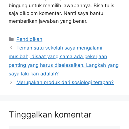
bingung untuk memilih jawabannya. Bisa tulis
saja dikolom komentar. Nanti saya bantu
memberikan jawaban yang benar.
Kategori
Pendidikan
Teman satu sekolah saya mengalami
musibah, disaat yang sama ada pekerjaan
penting yang harus diselesaikan. Langkah yang
saya lakukan adalah?
Merupakan produk dari sosiologi terapan?
Tinggalkan komentar
Komentar