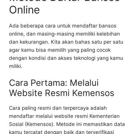
Online
Ada beberapa cara untuk mendaftar bansos
online, dan masing-masing memiliki kelebihan
dan kekurangan. Kita akan bahas satu per satu
agar kamu bisa memilih yang paling cocok
dengan kondisi dan akses teknologi yang kamu
miliki.
Cara Pertama: Melalui
Website Resmi Kemensos
Cara paling resmi dan terpercaya adalah
mendaftar melalui website resmi Kementerian
Sosial (Kemensos). Metode ini memastikan data
kamu tercatat dengan baik dan terverifikasi