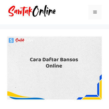
Langsung
ke
Menu
isi