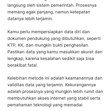
langsung oleh sistem pemerintah. Prosesnya
memang agak panjang, namun ketepatan
datanya lebih terjamin.
Kamu perlu mempersiapkan data diri dan
dokumen pendukung yang dibutuhkan, seperti
KTP, KK, dan mungkin bukti penghasilan.
Pastikan data yang kamu masukkan akurat dan
lengkap, karena kesalahan sedikit saja bisa
berakibat fatal.
Kelebihan metode ini adalah keamanannya dan
validitas data yang terjamin. Kekurangannya
adalah prosesnya yang mungkin lebih rumit dan
membutuhkan akses internet yang stabil serta
pemahaman teknologi yang memadai.