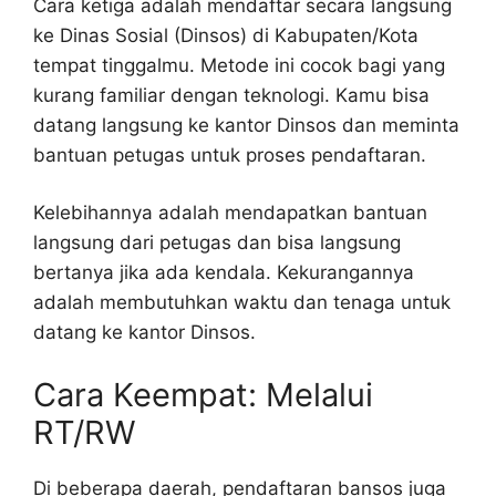
Cara ketiga adalah mendaftar secara langsung
ke Dinas Sosial (Dinsos) di Kabupaten/Kota
tempat tinggalmu. Metode ini cocok bagi yang
kurang familiar dengan teknologi. Kamu bisa
datang langsung ke kantor Dinsos dan meminta
bantuan petugas untuk proses pendaftaran.
Kelebihannya adalah mendapatkan bantuan
langsung dari petugas dan bisa langsung
bertanya jika ada kendala. Kekurangannya
adalah membutuhkan waktu dan tenaga untuk
datang ke kantor Dinsos.
Cara Keempat: Melalui
RT/RW
Di beberapa daerah, pendaftaran bansos juga