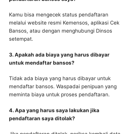
Kamu bisa mengecek status pendaftaran
melalui website resmi Kemensos, aplikasi Cek
Bansos, atau dengan menghubungi Dinsos
setempat.
3. Apakah ada biaya yang harus dibayar
untuk mendaftar bansos?
Tidak ada biaya yang harus dibayar untuk
mendaftar bansos. Waspadai penipuan yang
meminta biaya untuk proses pendaftaran.
4. Apa yang harus saya lakukan jika
pendaftaran saya ditolak?