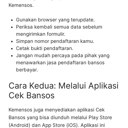
Kemensos.
Gunakan browser yang terupdate.
Periksa kembali semua data sebelum
mengirimkan formulir.
Simpan nomor pendaftaran kamu.
Cetak bukti pendaftaran.
Jangan mudah percaya pada pihak yang
menawarkan jasa pendaftaran bansos
berbayar.
Cara Kedua: Melalui Aplikasi
Cek Bansos
Kemensos juga menyediakan aplikasi Cek
Bansos yang bisa diunduh melalui Play Store
(Android) dan App Store (iOS). Aplikasi ini