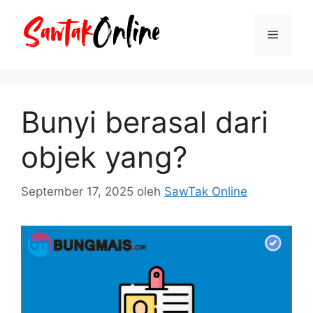
Langsung
ke
Menu
isi
Bunyi berasal dari
objek yang?
September 17, 2025
oleh
SawTak Online