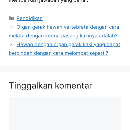
Kategori
Pendidikan
Organ gerak hewan vertebrata dengan cara
melata dengan kedua pasang kakinya adalah?
Hewan dengan organ gerak kaki yang dapat
berpindah dengan cara melompat seperti?
Tinggalkan komentar
Komentar