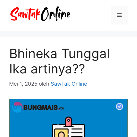
Langsung
ke
Menu
isi
Bhineka Tunggal
Ika artinya??
Mei 1, 2025
oleh
SawTak Online