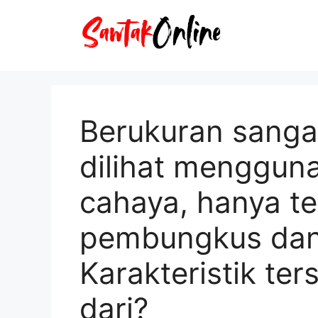
Langsung
ke
isi
Berukuran sangat
dilihat menggun
cahaya, hanya ter
pembungkus dan 
Karakteristik te
dari?